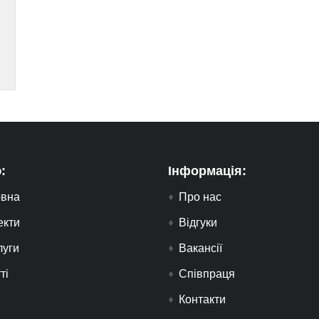
:
Інформація:
овна
Про нас
екти
Відгуки
луги
Вакансії
ті
Співпраця
Контакти