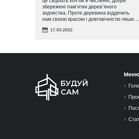
це свідчать хоч би й численні, добре
збережені пам’ятки дерев’яного
зодчества. Проте деревина віддячить
нам своєю красою і довговічністю лише…
17.03.2022
Меню
Гол
Про
Пос
Стат