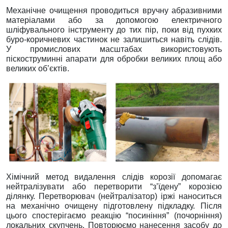
Механічне очищення проводиться вручну абразивними
матеріалами або за допомогою електричного
шліфувального інструменту до тих пір, поки від пухких
буро-коричневих частинок не залишиться навіть слідів.
У промислових масштабах використовують
піскоструминні апарати для обробки великих площ або
великих об’єктів.
Хімічний метод видалення слідів корозії допомагає
нейтралізувати або перетворити “з’їдену” корозією
ділянку. Перетворювач (нейтралізатор) іржі наноситься
на механічно очищену підготовлену підкладку. Після
цього спостерігаємо реакцію “посиніння” (почорніння)
локальних скупчень. Повторюємо нанесення засобу до