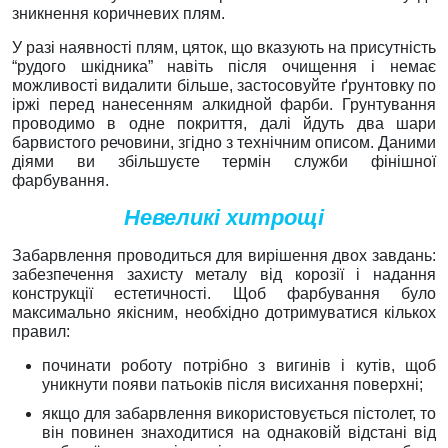
зникнення коричневих плям.
У разі наявності плям, цяток, що вказують на присутність
“рудого шкідника” навіть після очищення і немає
можливості видалити більше, застосовуйте ґрунтовку по
іржі перед нанесенням алкидной фарби. Грунтування
проводимо в одне покриття, далі йдуть два шари
барвистого речовини, згідно з технічним описом. Даними
діями ви збільшуєте термін служби фінішної
фарбування.
Невеликі хитрощі
Забарвлення проводиться для вирішення двох завдань:
забезпечення захисту металу від корозії і надання
конструкції естетичності. Щоб фарбування було
максимально якісним, необхідно дотримуватися кількох
правил:
починати роботу потрібно з вигинів і кутів, щоб
уникнути появи патьоків після висихання поверхні;
якщо для забарвлення використовується пістолет, то
він повинен знаходитися на однаковій відстані від