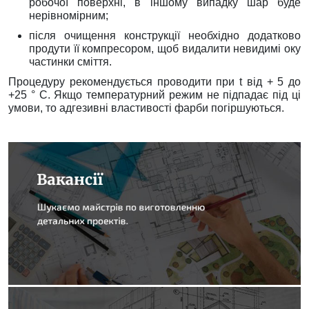
робочої поверхні, в іншому випадку шар буде
нерівномірним;
після очищення конструкції необхідно додатково
продути її компресором, щоб видалити невидимі оку
частинки сміття.
Процедуру рекомендується проводити при t від + 5 до
+25 ° C. Якщо температурний режим не підпадає під ці
умови, то адгезивні властивості фарби погіршуються.