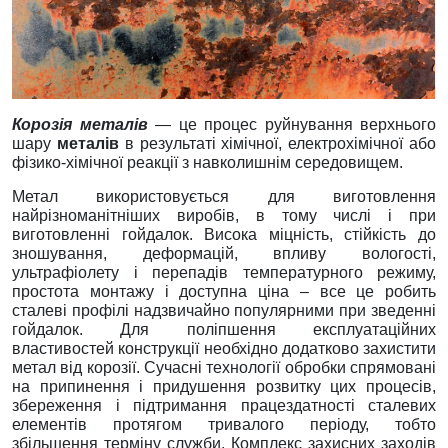
Корозія металів
— це процес руйнування верхнього
шару
металів
в результаті хімічної, електрохімічної або
фізико-хімічної реакції з навколишнім середовищем.
Метал використовується для виготовлення
найрізноманітніших виробів, в тому числі і при
виготовленні гойдалок. Висока міцність, стійкість до
зношування, деформацій, впливу вологості,
ультрафіолету і перепадів температурного режиму,
простота монтажу і доступна ціна – все це робить
сталеві профілі надзвичайно популярними при зведенні
гойдалок. Для поліпшення експлуатаційних
властивостей конструкції необхідно додатково захистити
метал від корозії. Сучасні технології обробки спрямовані
на припинення і придушення розвитку цих процесів,
збереження і підтримання працездатності сталевих
елементів протягом тривалого періоду, тобто
збільшення терміну служби. Комплекс захисних заходів