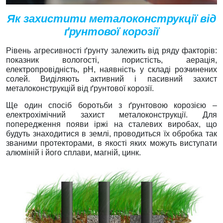
Як захистити металоконструкції від
ґрунтової корозії
Рівень агресивності ґрунту залежить від ряду факторів:
показник вологості, пористість, аерація,
електропровідність, pH, наявність у складі розчинених
солей. Виділяють активний і пасивний захист
металоконструкцій від ґрунтової корозії.
Ще один спосіб боротьби з ґрунтовою корозією –
електрохімічний захист металоконструкції. Для
попередження появи іржі на сталевих виробах, що
будуть знаходитися в землі, проводиться їх обробка так
званими протекторами, в якості яких можуть виступати
алюміній і його сплави, магній, цинк.