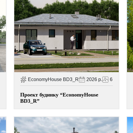
EconomyHouse BD3_R
2026 р.
6
Проект будинку “EconomyHouse
BD3_R”