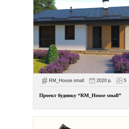
RM_House small
2020 р.
5
Проект будинку “RM_House small”