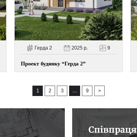
Герда 2
2025 р.
9
Проект будинку “Герда 2”
1
2
3
…
9
>