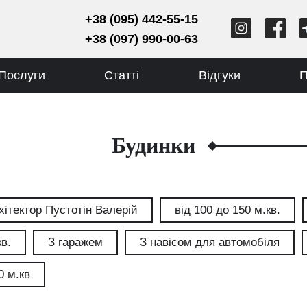
+38 (095) 442-55-15
+38 (097) 990-00-63
Послуги
Статті
Відгуки
П
Будинки
хітектор Пустотін Валерій
від 100 до 150 м.кв.
кв.
З гаражем
З навісом для автомобіля
0 м.кв