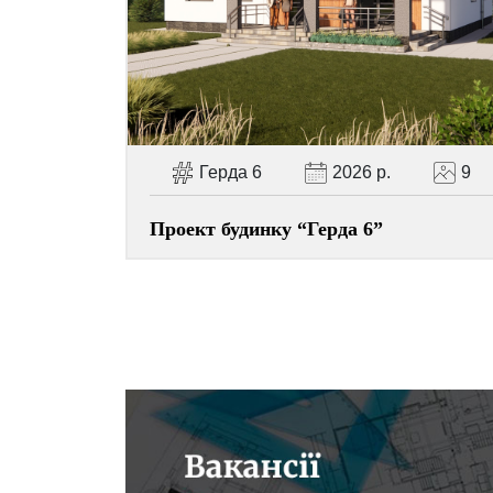
Герда 6
2026 р.
9
Проект будинку “Герда 6”