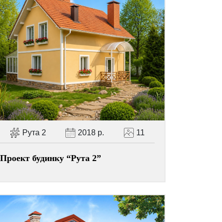
Рута 2
2018 р.
11
Проект будинку “Рута 2”