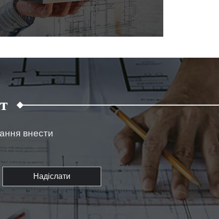
т
жання внести
Надіслати