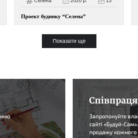
Селена
2020 р.
13
Проект будинку “Селена”
Показати ще