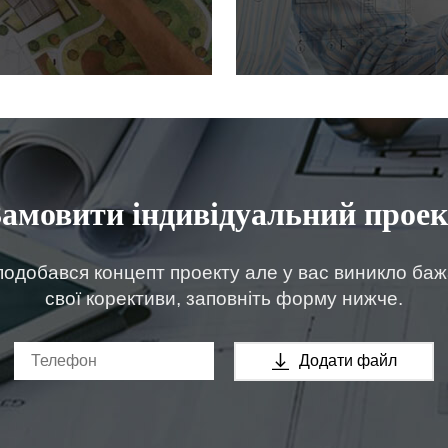
Замовити індивідуальний проек
одобався концепт проекту але у вас виникло ба
свої корективи, заповніть форму нижче.
Додати файл