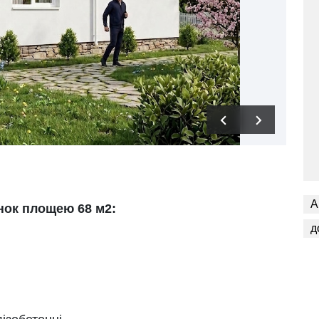
А
нок площею 68 м2:
д