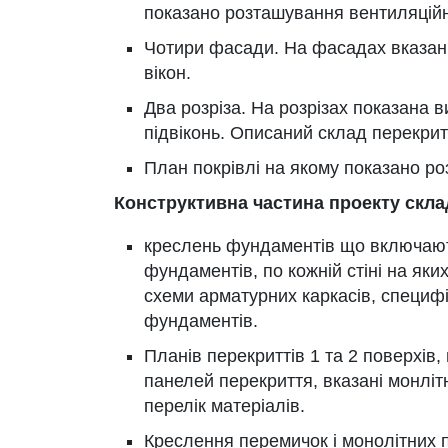
показано розташування вентиляційн
Чотири фасади. На фасадах вказані в
вікон.
Два розріза. На розрізах показана в
підвіконь. Описаний склад перекрит
План покрівлі на якому показано р
Конструктивна частина проекту скла
креслень фундаментів що включают
фундаментів, по кожній стіні на як
схеми арматурних каркасів, специф
фундаментів.
Планів перекриттів 1 та 2 поверхів
панелей перекриття, вказані монлітн
перелік матеріалів.
Креслення перемичок і монолітних 