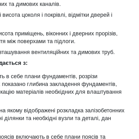
их та димових каналів.
исота цоколя і покрівлі, відмітки дверей і
исота приміщень, віконних і дверних прорізів,
тя між поверхами та підлоги.
озташування вентиляційних та димових труб.
дається з:
ь в себе плани фундаментів, розрізи
их показано глибина закладення фундаментів,
ікацію матеріалів необхідних для влаштування
, на якому відображені розкладка залізобетонних
і ділянки та необхідні вузли та деталі, дан
поясів включають в себе плани поясів та