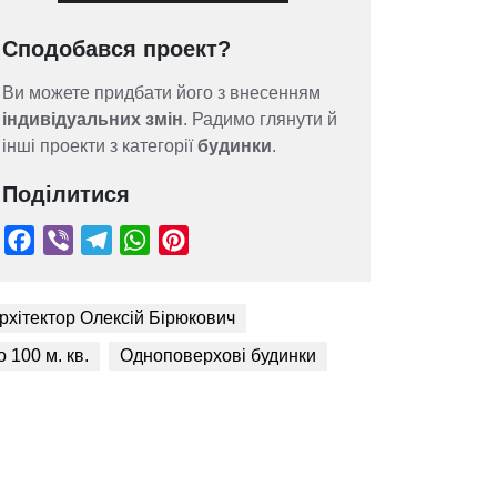
Сподобався проект?
Ви можете придбати його з внесенням
індивідуальних змін
. Радимо глянути й
інші проекти з категорії
будинки
.
Поділитися
рхітектор Олексій Бірюкович
о 100 м. кв.
Одноповерхові будинки
Facebook
Viber
Telegram
WhatsApp
Pinterest