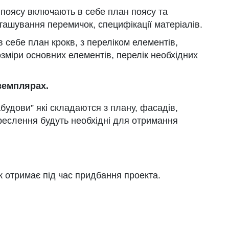
 поясу включають в себе план поясу та
ташування перемичок, специфікації матеріалів.
 себе план крокв, з переліком елементів,
розміри основних елементів, перелік необхідних
земплярах.
будови” які складаются з плану, фасадів,
креслення будуть необхідні для отримання
к отримає під час придбання проекта.