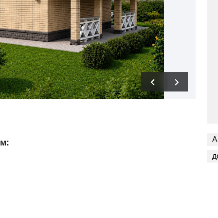
А
ом:
д