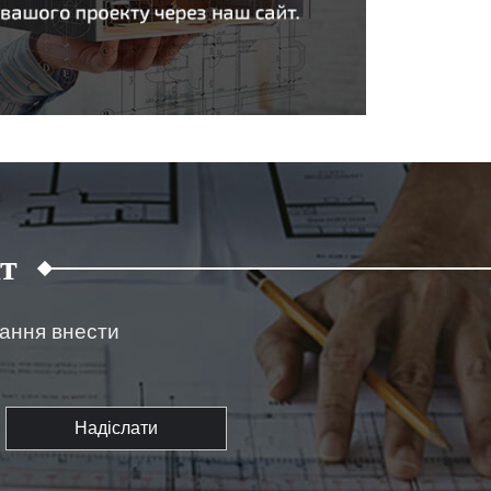
т
жання внести
Надіслати