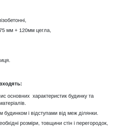
ізобетонні,
375 мм + 120мм цегла,
иця.
входять:
пис основних характеристик будинку та
матеріалів.
 будинком і відступами від меж ділянки.
еобхідні розміри, товщини стін і перегородок,