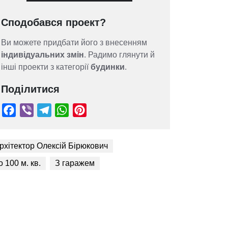
Сподобався проект?
Ви можете придбати його з внесенням
індивідуальних змін
. Радимо глянути й
інші проекти з категорії
будинки
.
Поділитися
рхітектор Олексій Бірюкович
о 100 м. кв.
З гаражем
Facebook
Viber
Telegram
WhatsApp
Pinterest