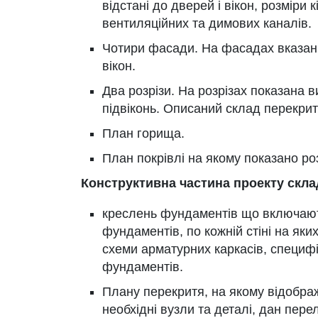
відстані до дверей і вікон, розміри
вентиляційних та димових каналів.
Чотири фасади. На фасадах вказані в
вікон.
Два розрізи. На розрізах показана в
підвіконь. Описаний склад перекрит
План горища.
План покрівлі на якому показано р
Конструктивна частина проекту скла
креслень фундаментів що включают
фундаментів, по кожній стіні на як
схеми арматурних каркасів, специф
фундаментів.
Плану перекритя, на якому відображ
необхідні вузли та деталі, дан перел