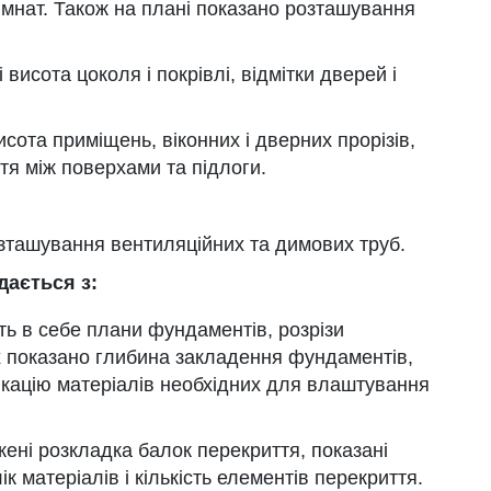
 кімнат. Також на плані показано розташування
исота цоколя і покрівлі, відмітки дверей і
исота приміщень, віконних і дверних прорізів,
тя між поверхами та підлоги.
озташування вентиляційних та димових труб.
дається з:
ь в себе плани фундаментів, розрізи
их показано глибина закладення фундаментів,
ікацію матеріалів необхідних для влаштування
ені розкладка балок перекриття, показані
ік матеріалів і кількість елементів перекриття.