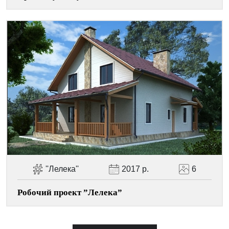
''Лелека''
2017 р.
6
Робочий проект ”Лелека”