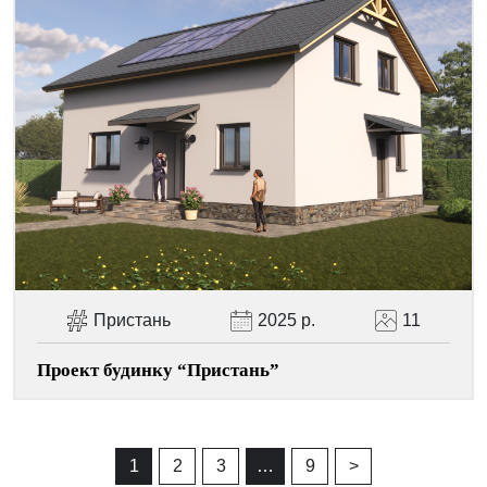
Пристань
2025 р.
11
Проект будинку “Пристань”
1
2
3
…
9
>