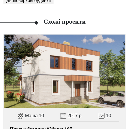
Двоповерхові будинки
Схожі проекти
Маша 10
2017 р.
10
Facebook
Viber
Telegram
WhatsApp
Pinterest
Проект будинку “Маша 10”