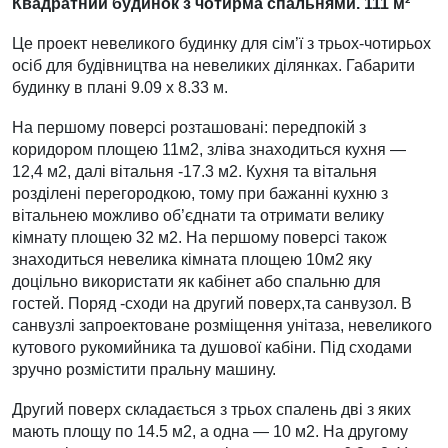
Квадратний будинок з чотирма спальнями. 111 м²
Це проект невеликого будинку для сім’ї з трьох-чотирьох
осіб для будівництва на невеликих ділянках. Габарити
будинку в плані 9.09 х 8.33 м.
На першому поверсі розташовані: передпокій з
коридором площею 11м2, зліва знаходиться кухня —
12,4 м2, далі вітальня -17.3 м2. Кухня та вітальня
розділені перегородкою, тому при бажанні кухню з
вітальнею можливо об’єднати та отримати велику
кімнату площею 32 м2. На першому поверсі також
знаходиться невелика кімната площею 10м2 яку
доцільно використати як кабінет або спальню для
гостей. Поряд -сходи на другий поверх,та санвузол. В
санвузлі запроектоване розміщення унітаза, невеликого
кутового рукомийника та душової кабіни. Під сходами
зручно розмістити пральну машину.
Другий поверх складається з трьох спалень дві з яких
мають площу по 14.5 м2, а одна — 10 м2. На другому