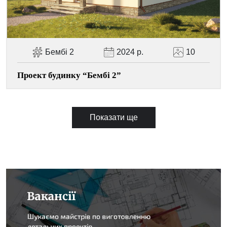
Бембі 2
2024 р.
10
Проект будинку “Бембі 2”
Показати ще