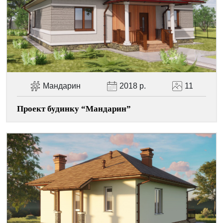
Facebook
Viber
Telegram
WhatsApp
Pinterest
Мандарин
2018 р.
11
Проект будинку “Мандарин”