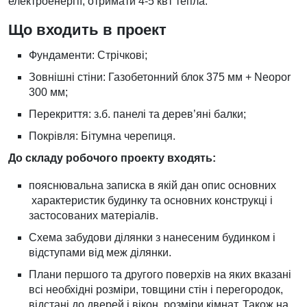
електроенергії, отримати 4-5 квт тепла.
Що входить в проект
Фундаменти: Стрічкові;
Зовнішні стіни: Газобетонний блок 375 мм + Neopor
300 мм;
Перекриття: з.б. панелі та дерев’яні балки;
Покрівля: Бітумна черепиця.
До складу робочого проекту входять:
пояснювальна записка в якій дан опис основних
характеристик будинку та основних конструкці і
застосованих матеріалів.
Схема забудови ділянки з нанесеним будинком і
відступами від меж ділянки.
Плани першого та другого поверхів на яких вказані
всі необхідні розміри, товщини стін і перегородок,
відстані до дверей і вікон, розміри кімнат. Також на