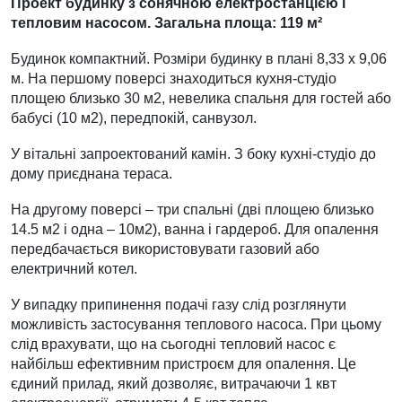
Проект будинку з сонячною електростанцією і
тепловим насосом. Загальна площа: 119 м²
Будинок компактний. Розміри будинку в плані 8,33 х 9,06
м. На першому поверсі знаходиться кухня-студіо
площею близько 30 м2, невелика спальня для гостей або
бабусі (10 м2), передпокій, санвузол.
У вітальні запроектований камін. З боку кухні-студіо до
дому приєднана тераса.
На другому поверсі – три спальні (дві площею близько
14.5 м2 і одна – 10м2), ванна і гардероб. Для опалення
передбачається використовувати газовий або
електричний котел.
У випадку припинення подачі газу слід розглянути
можливість застосування теплового насоса. При цьому
слід врахувати, що на сьогодні тепловий насос є
найбільш ефективним пристроєм для опалення. Це
єдиний прилад, який дозволяє, витрачаючи 1 квт