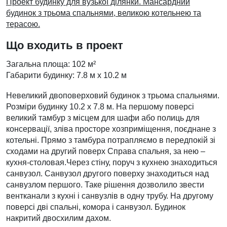
Проект будинку для вузької ділянки. Мансардний
будинок з трьома спальнями, великою котельнею та
терасою.
Що входить в проект
Загальна площа: 102 м²
Габарити будинку: 7.8 м х 10.2 м
Невеликий двоповерховий будинок з трьома спальнями.
Розміри будинку 10.2 х 7.8 м. На першому поверсі
великий тамбур з місцем для шафи або полиць для
консервації, зліва просторе хозприміщення, поєднане з
котельні. Прямо з тамбура потрапляємо в передпокій зі
сходами на другий поверх Справа спальня, за нею –
кухня-столовая.Через стіну, поруч з кухнею знаходиться
санвузол. Санвузол другого поверху знаходиться над
санвузлом першого. Таке рішення дозволило звести
вентканали з кухні і санвузлів в одну трубу. На другому
поверсі дві спальні, комора і санвузол. Будинок
накритий двосхилим дахом.