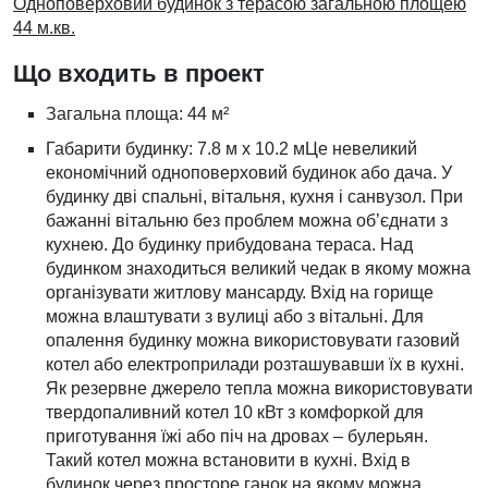
Одноповерховий будинок з терасою загальною площею
44 м.кв.
Що входить в проект
Загальна площа: 44 м²
Габарити будинку: 7.8 м х 10.2 мЦе невеликий
економічний одноповерховий будинок або дача. У
будинку дві спальні, вітальня, кухня і санвузол. При
бажанні вітальню без проблем можна об’єднати з
кухнею. До будинку прибудована тераса. Над
будинком знаходиться великий чедак в якому можна
організувати житлову мансарду. Вхід на горище
можна влаштувати з вулиці або з вітальні. Для
опалення будинку можна використовувати газовий
котел або електроприлади розташувавши їх в кухні.
Як резервне джерело тепла можна використовувати
твердопаливний котел 10 кВт з комфоркой для
приготування їжі або піч на дровах – булерьян.
Такий котел можна встановити в кухні. Вхід в
будинок через просторе ганок на якому можна