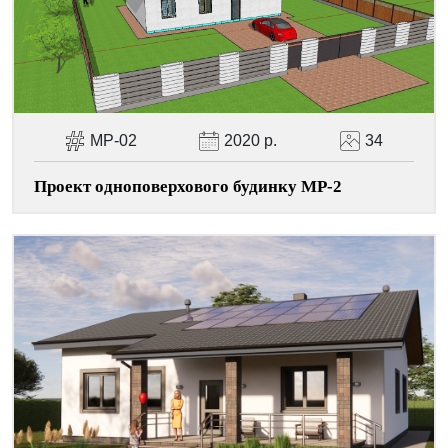
МР-02
2020 р.
34
Facebook
Viber
Telegram
WhatsApp
Pinterest
Проект одноповерхового будинку МР-2