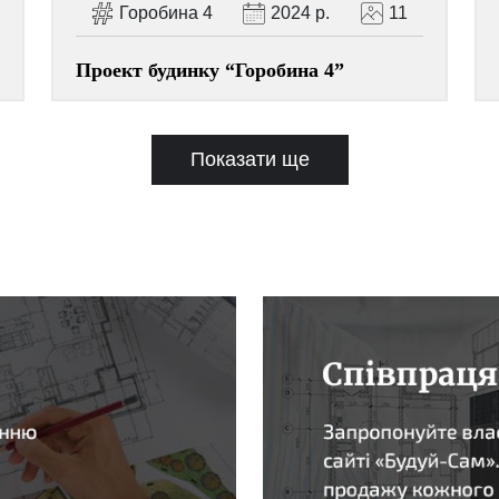
Горобина 4
2024 р.
11
Проект будинку “Горобина 4”
Показати ще