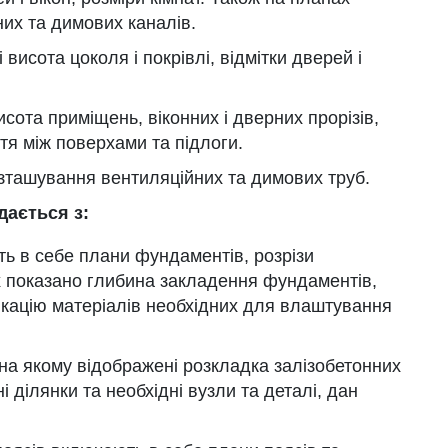
их та димових каналів.
исота цоколя і покрівлі, відмітки дверей і
исота приміщень, віконних і дверних прорізів,
тя між поверхами та підлоги.
озташування вентиляційних та димових труб.
дається з:
ь в себе плани фундаментів, розрізи
их показано глибина закладення фундаментів,
ікацію матеріалів необхідних для влаштування
, на якому відображені розкладка залізобетонних
і ділянки та необхідні вузли та деталі, дан