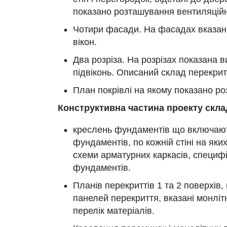
показано розташування вентиляційн
Чотири фасади. На фасадах вказані в
вікон.
Два розріза. На розрізах показана в
підвіконь. Описаний склад перекрит
План покрівлі на якому показано р
Конструктивна частина проекту скла
креслень фундаментів що включают
фундаментів, по кожній стіні на як
схеми арматурних каркасів, специф
фундаментів.
Планів перекриттів 1 та 2 поверхів
панелей перекриття, вказані монлітн
перелік матеріалів.