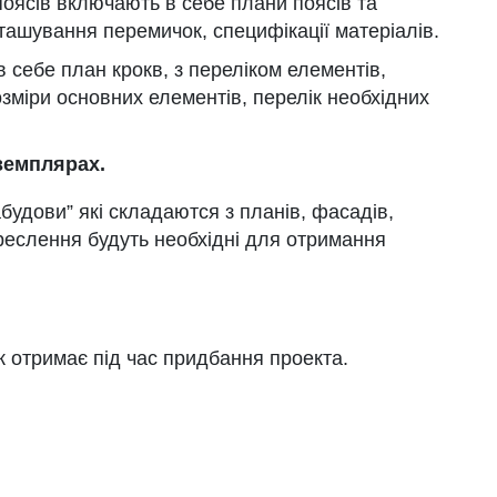
поясів включають в себе плани поясів та
ташування перемичок, специфікації матеріалів.
 себе план крокв, з переліком елементів,
розміри основних елементів, перелік необхідних
земплярах.
будови” які складаются з планів, фасадів,
креслення будуть необхідні для отримання
к отримає під час придбання проекта.