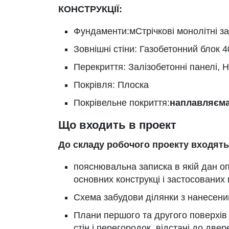
КОНСТРУКЦІЇ:
Фундаменти:мСтрічкові монолітні за
Зовнішні стіни: Газобетонний блок 
Перекриття: Залізобетонні панелі, 
Покрівля: Плоска
Покрівельне покриття:
наплавляєм
Що входить в проект
До складу робочого проекту входять
пояснювальна записка в якій дан о
основних конструкці і застосованих 
Схема забудови ділянки з нанесеним
Плани першого та другого поверхів н
стін і перегородок, відстані до двер