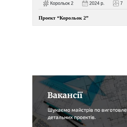
Корольок 2
2024 р.
7
Проект “Корольок 2”