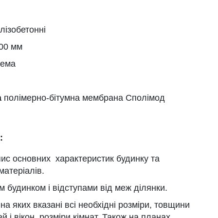
лізобетонні
400 мм
Нема
а
полімерно-бітумна мембрана Сполімод
:
пис основних характеристик будинку та
матеріалів.
 будинком і відступами від меж ділянки.
а яких вказані всі необхідні розміри, товщини
ей і вікон, розміри кімнат. Також на планах