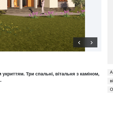
А
 укриттям. Три спальні, вітальня з каміном,
.
в
О