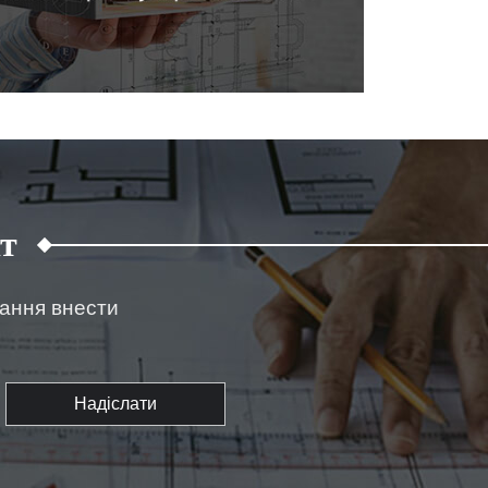
т
жання внести
Надіслати