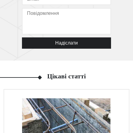
Надіслати
Цікаві статті