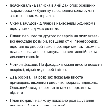
пояснювальна записка в якій дан опис основних
характеристик будинку та основних конструкці і
застосованих матеріалів.
Схема забудови ділянки з нанесеним будинком і
відступами від меж ділянки.
Плани першого та другого поверхів на яких вказані
всі необхідні розміри, товщини стін і перегородок,
відстані до дверей і вікон, розміри кімнат. Також на
планах показано розташування вентиляційних та
димових каналів.
Чотири фасади. На фасадах вказані висота цоколя і
покрівлі, відмітки дверей і вікон.
Два розріза. На розрізах показана висота
приміщень, віконних і дверних прорізів, підвіконь.
Описаний склад перекриття між поверхами та
підлоги.
План покрівлі на якому показано розташування
вентиляційних та димових труб.