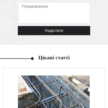
Надіслати
Цікаві статті