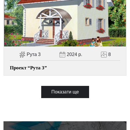
Рута 3
2024 р.
8
Проект “Рута 3”
Показати ще