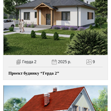
Facebook
Viber
Telegram
WhatsApp
Pinterest
Герда 2
2025 р.
9
Проект будинку “Герда 2”