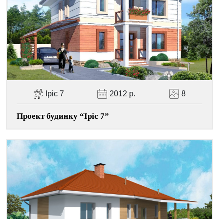
Facebook
Viber
Telegram
WhatsApp
Pinterest
Iріс 7
2012 р.
8
Проект будинку “Iріс 7”