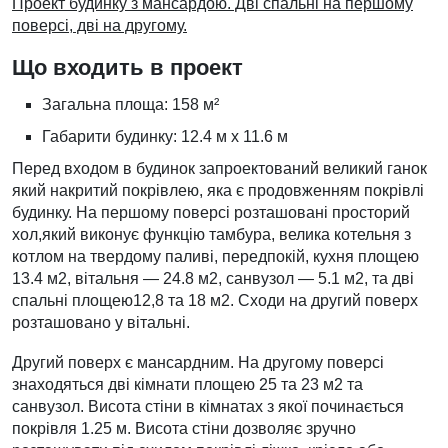
Проект будинку з мансардою. Дві спальні на першому
поверсі, дві на другому.
Що входить в проект
Загальна площа: 158 м²
Габарити будинку: 12.4 м х 11.6 м
Перед входом в будинок запроектований великий ганок
який накритий покрівлею, яка є продовженням покрівлі
будинку. На першому поверсі розташовані просторий
хол,який виконує функцію тамбура, велика котельня з
котлом на твердому паливі, передпокій, кухня площею
13.4 м2, вітальня — 24.8 м2, санвузол — 5.1 м2, та дві
спальні площею12,8 та 18 м2. Сходи на другий поверх
розташовано у вітальні.
Другий поверх є мансардним. На другому поверсі
знаходяться дві кімнати площею 25 та 23 м2 та
санвузол. Висота стіни в кімнатах з якої починається
покрівля 1.25 м. Висота стіни дозволяє зручно