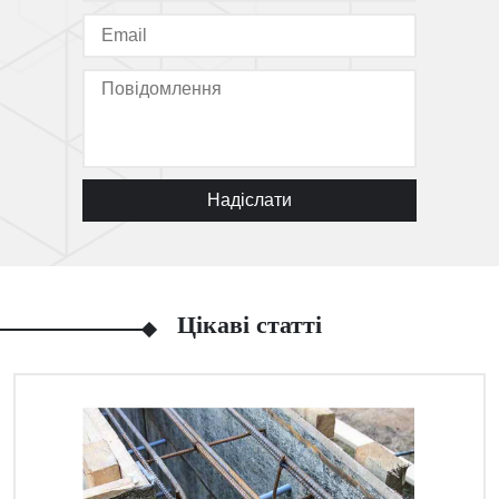
Надіслати
Цікаві статті