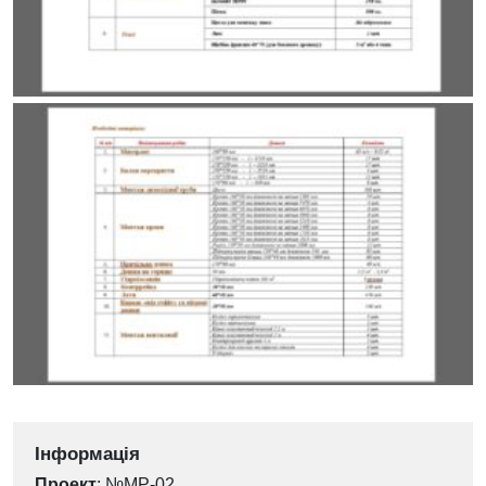
Інформація
Проект
: №МР-02