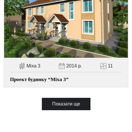
Міха 3
2014 р.
11
Проект будинку “Міха 3”
Показати ще