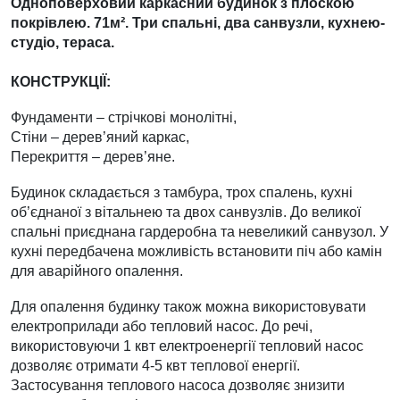
Одноповерховий каркасний будинок з плоскою
покрівлею. 71м². Три спальні, два санвузли, кухнею-
студіо, тераса.
КОНСТРУКЦІЇ:
Фундаменти – стрічкові монолітні,
Стіни – дерев’яний каркас,
Перекриття – дерев’яне.
Будинок складається з тамбура, трох спалень, кухні
об’єднаної з вітальнею та двох санвузлів. До великої
спальні приєднана гардеробна та невеликий санвузол. У
кухні передбачена можливість встановити піч або камін
для аварійного опалення.
Для опалення будинку також можна використовувати
електроприлади або тепловий насос. До речі,
використовуючи 1 квт електроенергії тепловий насос
дозволяє отримати 4-5 квт теплової енергії.
Застосування теплового насоса дозволяє знизити