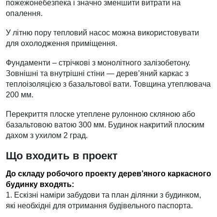
пожежонебезпека і значно зменшити витрати на
опалення.
У літню пору тепловий насос можна використовувати
для охолодження приміщення.
Фундаменти – стрічкові з монолітного залізобетону.
Зовнішні та внутрішні стіни — дерев’яний каркас з
теплоізоляцією з базальтової вати. Товщина утеплювача
200 мм.
Перекриття плоске утеплене рулонною скляною або
базальтовою ватою 300 мм. Будинок накритий плоским
дахом з ухилом 2 град.
Що входить в проект
До складу робочого проекту дерев’яного каркасного
будинку вход
я
ть:
1. Ескізні наміри забудови та план ділянки з будинком,
які необхідні для отримання будівельного паспорта.