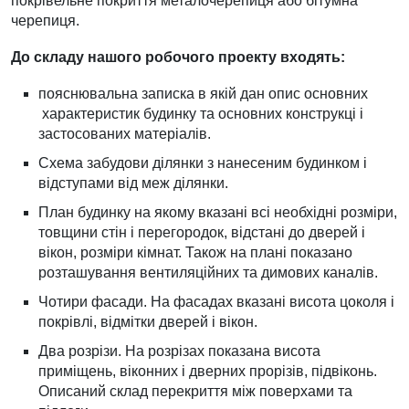
покрівельне покриття металочерепиця або бітумна
черепиця.
До складу нашого робочого проекту входять:
пояснювальна записка в якій дан опис основних
характеристик будинку та основних конструкці і
застосованих матеріалів.
Схема забудови ділянки з нанесеним будинком і
відступами від меж ділянки.
План будинку на якому вказані всі необхідні розміри,
товщини стін і перегородок, відстані до дверей і
вікон, розміри кімнат. Також на плані показано
розташування вентиляційних та димових каналів.
Чотири фасади. На фасадах вказані висота цоколя і
покрівлі, відмітки дверей і вікон.
Два розрізи. На розрізах показана висота
приміщень, віконних і дверних прорізів, підвіконь.
Описаний склад перекриття між поверхами та