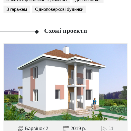
З гаражем
Одноповерхові будинки
Схожі проекти
Facebook
Viber
Telegram
WhatsApp
Pinterest
Барвінок 2
2019 р.
11