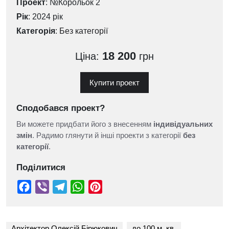
Проект
: №Корольок 2
Рік
: 2024 рік
Категорія
:
Без категорії
18 200
Ціна:
грн
Купити проект
Сподобався проект?
Ви можете придбати його з внесенням
індивідуальних
змін
. Радимо глянути й інші проекти з категорії
без
категорії
.
Поділитися
Архітектор Олексій Бірюкович
до 100 м. кв.