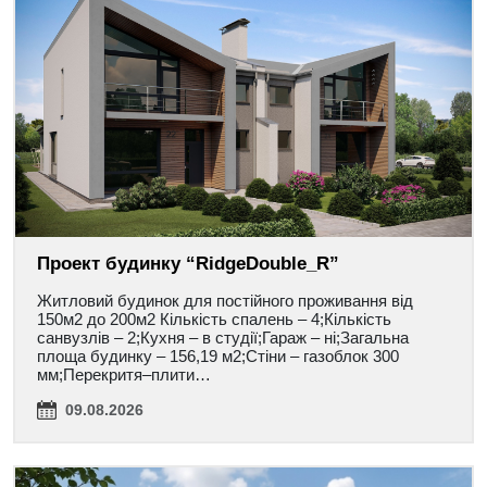
Проект будинку “RidgeDouble_R”
Житловий будинок для постійного проживання від
150м2 до 200м2 Кількість спалень – 4;Кількість
санвузлів – 2;Кухня – в студії;Гараж – ні;Загальна
площа будинку – 156,19 м2;Стіни – газоблок 300
мм;Перекритя–плити…
09.08.2026