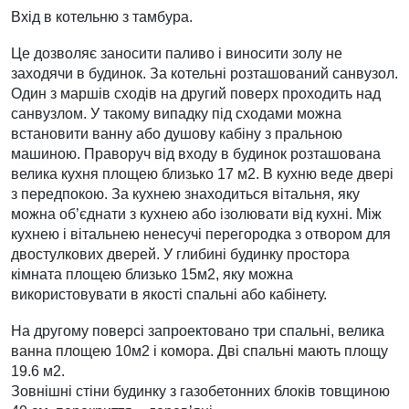
Вхід в котельню з тамбура.
Це дозволяє заносити паливо і виносити золу не
заходячи в будинок. За котельні розташований санвузол.
Один з маршів сходів на другий поверх проходить над
санвузлом. У такому випадку під сходами можна
встановити ванну або душову кабіну з пральною
машиною. Праворуч від входу в будинок розташована
велика кухня площею близько 17 м2. В кухню веде двері
з передпокою. За кухнею знаходиться вітальня, яку
можна об’єднати з кухнею або ізолювати від кухні. Між
кухнею і вітальнею ненесучі перегородка з отвором для
двостулкових дверей. У глибині будинку простора
кімната площею близько 15м2, яку можна
використовувати в якості спальні або кабінету.
На другому поверсі запроектовано три спальні, велика
ванна площею 10м2 і комора. Дві спальні мають площу
19.6 м2.
Зовнішні стіни будинку з газобетонних блоків товщиною