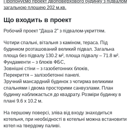
Пропонуємо проект двоповерхового будинку з підвалом
загальною площею 202 м.кв.
Що входить в проект
Робочий проект “Даша 2” з підвалом-укриттям.
Чотири спальні, вітальня з каміном, тераса. Під
будинком розташований великий підвал. Загальна
площа без підвалу 130.2 м², площа підвалу – 71.8 м².
Фундаменти – з блоків ФБС,
Зовнішні стіни – з газобетонних блоків,
Перекриття – залізобетонні панелі.
Зручний мансардний будинок з чотирма великими
спальнями і двома просторими санвузлами. План
будинку наближається до квадрату. Розміри будинку в
плані 9.6 х 10.2 м.
На першому поверсі, зліва від входу знаходиться
котельня, при необхідності в котельні можна встановити
котел на твердому паливі.