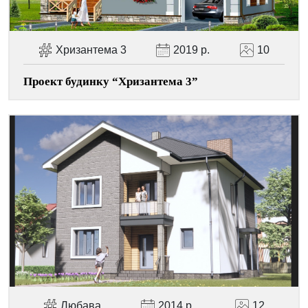
Хризантема 3
2019 р.
10
Facebook
Viber
Telegram
WhatsApp
Pinterest
Проект будинку “Хризантема 3”
Любава
2014 р.
12