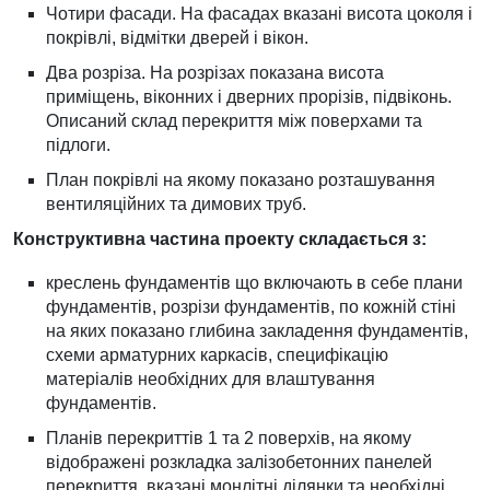
Чотири фасади. На фасадах вказані висота цоколя і
покрівлі, відмітки дверей і вікон.
Два розріза. На розрізах показана висота
приміщень, віконних і дверних прорізів, підвіконь.
Описаний склад перекриття між поверхами та
підлоги.
План покрівлі на якому показано розташування
вентиляційних та димових труб.
Конструктивна частина проекту складається з:
креслень фундаментів що включають в себе плани
фундаментів, розрізи фундаментів, по кожній стіні
на яких показано глибина закладення фундаментів,
схеми арматурних каркасів, специфікацію
матеріалів необхідних для влаштування
фундаментів.
Планів перекриттів 1 та 2 поверхів, на якому
відображені розкладка залізобетонних панелей
перекриття, вказані монлітні ділянки та необхідні