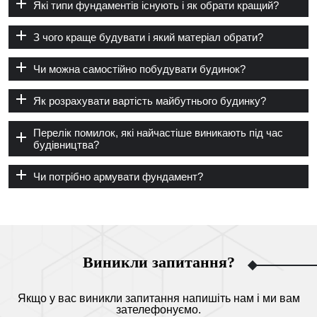
Які типи фундаментів існують і як обрати кращий?
З чого краще будувати і який матеріал обрати?
Чи можна самостійно побудувати будинок?
Як розрахувати вартість майбутнього будинку?
Перелік помилок, які найчастіше виникають під час
будівництва?
Чи потрібно армувати фундамент?
Виникли запитання?
Якщо у вас виникли запитання напишіть нам і ми вам
зателефонуємо.