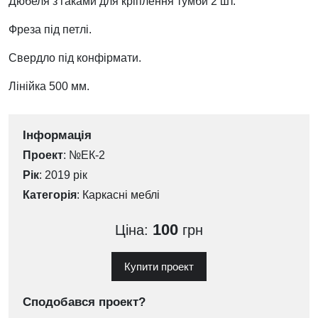
Дюбеля з гаками для кріплення тумби 2 шт.
Фреза під петлі.
Свердло під конфірмати.
Лінійка 500 мм.
Інформація
Проект
: №ЕК-2
Рік
: 2019 рік
Категорія
:
Каркасні меблі
100
Ціна:
грн
Купити проект
Сподобався проект?