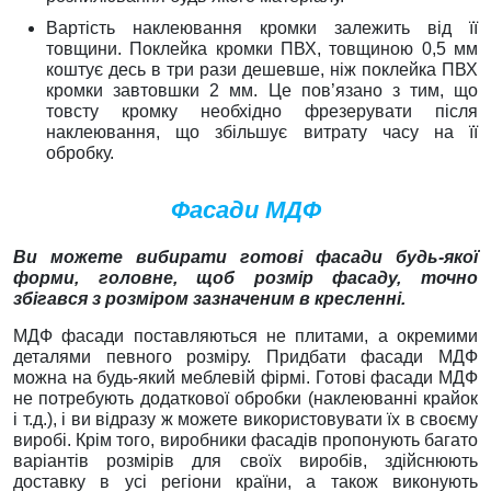
Вартість наклеювання кромки залежить від її
товщини. Поклейка кромки ПВХ, товщиною 0,5 мм
коштує десь в три рази дешевше, ніж поклейка ПВХ
кромки завтовшки 2 мм. Це пов’язано з тим, що
товсту кромку необхідно фрезерувати після
наклеювання, що збільшує витрату часу на її
обробку.
Фасади МДФ
В
и можете вибирати
готові
фасади будь-якої
форми, головне, щоб розмір фасаду, точно
збігався з розміром зазначеним в кресленні.
МДФ фасади поставляються не плитами, а окремими
деталями певного розміру. Придбати фасади МДФ
можна на будь-який меблевій фірмі. Готові фасади МДФ
не потребують додаткової обробки (наклеюванні крайок
і т.д.), і ви відразу ж можете використовувати їх в своєму
виробі. Крім того, виробники фасадів пропонують багато
варіантів розмірів для своїх виробів, здійснюють
доставку в усі регіони країни, а також виконують