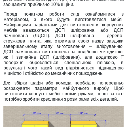
заощадити приблизно 10% її ціни.
Перед початком роботи слід ознайомитися з
матеріалом, з якого будуть виготовлятися меблі.
Найкращими варіантами для виготовлення корпусних
меблів вважаються ДСП шліфована або ДСП
ламінована (ЛДСП). ДСП шліфована – дерево-
стружкова плита, яка отримала свою назву завдяки
завершальному етапу виготовлення – шліфуванню.
ДСП ламінована виготовлена за подібною методикою,
як і звичайна ДСП (шліфована), але додатково її
поверхня обробляється спеціальною плівкою, в
результаті чого такий вид відрізняється підвищеною
міцністю і стійкістю до механічних пошкоджень.
Для збірки шафи або комода необхідно попередньо
розрахувати параметри майбутнього виробу. Щоб
виготовити корпусні меблі своїми руками, перш за все
потрібно зробити креслення з розмірами всіх деталей.