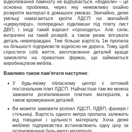
відколювання ламінату не відбувається. «Відколи» – це
основна проблема, через яку неможливо охайно
розкроїти матеріал в домашніх умовах. Звичайно, деякі
умільці намагаються кроїти ЛДСП на звичайній
«циркулярці», попередньо підклавши під плиту лист
ДВП, і іноді такий варіант «проходить». Але сили,
витрачені на такий розкрій, а також ризик зіпсувати
деталь невиправдані. Тим більше вартість 1м пропила
на більшості підприємств відносно не дорога. Тому, щоб
спростити собі життя, виготовлення деталей краще
замовляти на приватних фірмах, що займаються
виробництвом меблів.
Важливо також пам’ятати наступне:
У будь-якому обласному центрі є оптовий
постачальник плит ЛДСП. Найчастіше там же можна
замовити розпилювання плитних матеріалів, а
також кромкування деталей.
Ви можете замовити розпил ЛДСП, ЛДВП, фанери і
стільниці. Вартість одного метра пропила залежить
від товщини і щільності матеріалу. Хоча деякі
меблеві підприємства встановлюють одну ціну за
розпилювання будь-якого матеріалу.