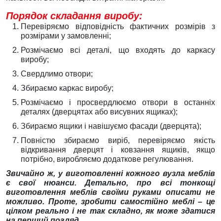
Порядок складання виробу:
Перевіряємо відповідність фактичних розмірів з
розмірами у замовленні;
Розмічаємо всі деталі, що входять до каркасу
виробу;
Свердлимо отвори;
Збираємо каркас виробу;
Розмічаємо і просвердлюємо отвори в останніх
деталях (дверцятах або висувних ящиках);
Збираємо ящики і навішуємо фасади (дверцята);
Повністю збираємо виріб, перевіряємо якість
відкривання дверцят і ковзання ящиків, якщо
потрібно, виробляємо додаткове регулювання.
Звичайно ж, у виготовленні кожного вузла меблів
є свої нюанси.
Д
етально
,
про всі тонкощі
виготовлення меблів своїми руками
описати не
можливо
.
Проте,
зробити самостійно меблі
–
це
цілком реально і не так складно, як може здатися
на перший погляд.