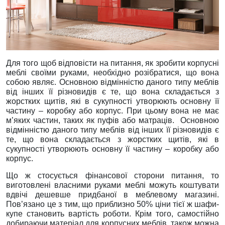
Для того щоб відповісти на питання, як зробити корпусні
меблі своїми руками, необхідно розібратися, що вона
собою являє. Основною відмінністю даного типу меблів
від інших її різновидів є те, що вона складається з
жорстких щитів, які в сукупності утворюють основну її
частину – коробку або корпус. При цьому вона не має
м’яких частин, таких як пуфів або матраців. Основною
відмінністю даного типу меблів від інших її різновидів є
те, що вона складається з жорстких щитів, які в
сукупності утворюють основну її частину – коробку або
корпус.
Що ж стосується фінансової сторони питання, то
виготовлені власними руками меблі можуть коштувати
вдвічі дешевше придбаної в меблевому магазині.
Пов’язано це з тим, що приблизно 50% ціни тієї ж шафи-
купе становить вартість роботи. Крім того, самостійно
добираючи матеріал для корпусних меблів, також можна