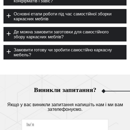
конфірматів і завіс?
Основні етапи роботи під час самостійної зборки
каркасних меблів
Де можна замовити заготовки для самостійного
збору каркасних меблів?
Замовити готову чи зробити самостійно каркасну
мебель?
Виникли запитання?
Якщо у вас виникли запитання напишіть нам і ми вам
зателефонуємо.