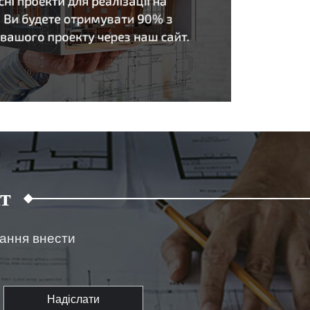
т
жання внести
Надіслати