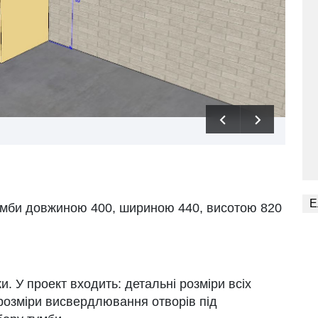
Е
умби довжиною 400, шириною 440, висотою 820
и. У проект входить: детальні розміри всіх
 розміри висвердлювання отворів під