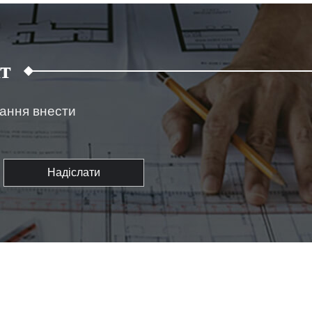
т
жання внести
Надіслати