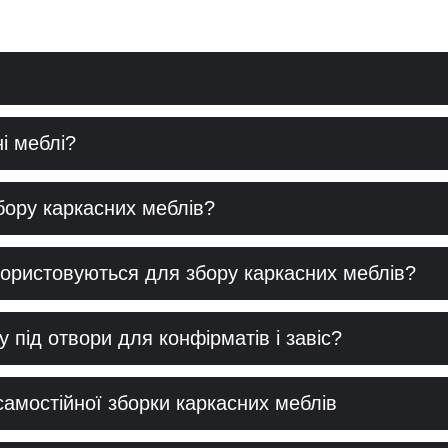
і меблі?
збору каркасних меблів?
користовуються для збору каркасних меблів?
у під отвори для конфірматів і завіс?
самостійної зборки каркасних меблів