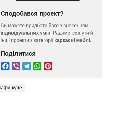
Сподобався проект?
Ви можете придбати його з внесенням
індивідуальних змін
. Радимо глянути й
інші проекти з категорії
каркасні меблі
.
Поділитися
афи-купе
Facebook
Viber
Telegram
WhatsApp
Pinterest