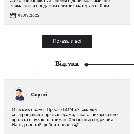
або співпрацюють з іншими підприємствами, що
займаються продажом плитних матеріалів. Крім…
08.03.2022
Показати всі
Відгуки
Сергій
Отримав проект. Просто БОМБА, скільки
співпрацював з архітекторами, такого шикарнючого
проекта в руках не тримав. Хлопці щиро вдячний.
Народ налітай, роблять лялю 😀.