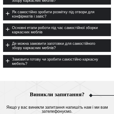
збору каркасних меблів?
Як самостійно зробити розмітку під отвори для
конфірматів і завіс?
Основні етапи роботи під час самостійної зборки
каркасних меблів
Де можна замовити заготовки для самостійного
збору каркасних меблів?
Замовити готову чи зробити самостійно каркасну
мебель?
Виникли запитання?
Якщо у вас виникли запитання напишіть нам і ми вам
зателефонуємо.