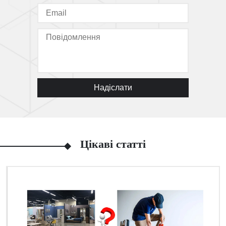
Надіслати
Цікаві статті