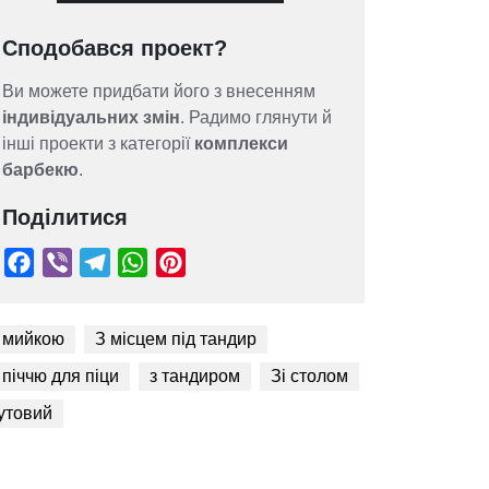
Сподобався проект?
Ви можете придбати його з внесенням
індивідуальних змін
. Радимо глянути й
інші проекти з категорії
комплекси
барбекю
.
Поділитися
 мийкою
З місцем під тандир
 піччю для піци
з тандиром
Зі столом
Facebook
Viber
Telegram
WhatsApp
Pinterest
утовий