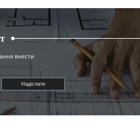
т
жання внести
Надіслати