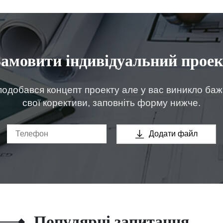
Замовити індивідуальний проек
одобався концепт проекту але у вас виникло ба
свої корективи, заповніть форму нижче.
Додати файл
Популярні запитання