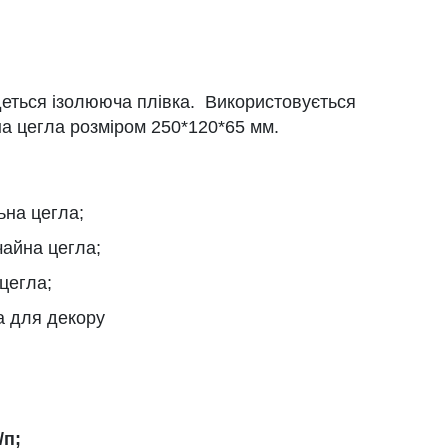
еться ізолююча плівка. Використовується
а цегла розміром 250*120*65 мм.
ьна цегла;
чайна цегла;
 цегла;
а для декору
/п;