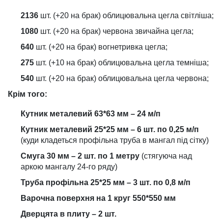
2136
шт. (+20 на брак) облицювальна цегла світліша;
1080
шт. (+20 на брак) червона звичайна цегла;
640
шт. (+20 на брак) вогнетривка цегла;
275
шт. (+10 на брак) облицювальна цегла темніша;
540
шт. (+20 на брак) облицювальна цегла червона;
Крім того:
Кутник металевий 63*63 мм – 24 м/п
Кутник металевий 25*25 мм – 6 шт. по 0,25 м/п
(куди кладеться профільна труба в мангал під сітку)
Смуга 30 мм – 2 шт. по 1 метру
(стягуюча над
аркою мангалу 24-го ряду)
Труба профільна 25*25 мм – 3 шт. по 0,8 м/п
Варочна поверхня на 1 круг 550*550 мм
Дверцята в плиту – 2 шт.