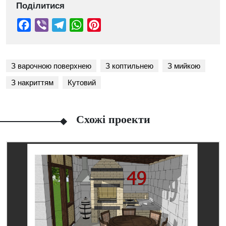
Поділитися
З варочною поверхнею
З коптильнею
З мийкою
З накриттям
Кутовий
Схожі проекти
Facebook
Viber
Telegram
WhatsApp
Pinterest