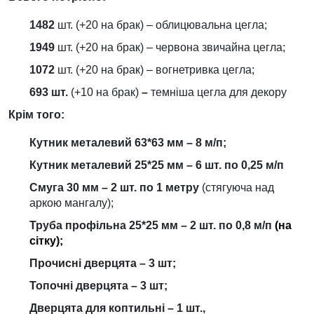
1482
шт. (+20 на брак) – облицювальна цегла;
1949
шт. (+20 на брак) – червона звичайна цегла;
1072
шт. (+20 на брак) – вогнетривка цегла;
693 шт.
(+10 на брак)
–
темніша цегла для декору
Крім того:
Кутник металевий 63*63 мм – 8 м/п;
Кутник металевий 25*25 мм – 6 шт. по 0,25 м/п
Смуга 30 мм – 2 шт. по 1 метру
(стягуюча над
аркою мангалу);
Труба профільна 25*25 мм – 2 шт. по 0,8 м/п
(на
сітку);
Прочисні дверцята – 3 шт;
Топочні дверцята – 3 шт;
Дверцята для коптильні – 1 шт.,