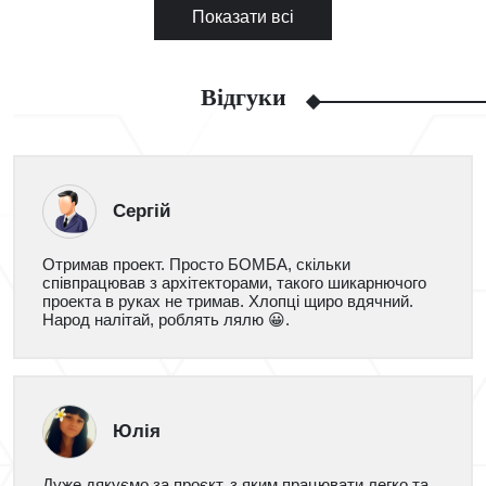
Показати всі
Відгуки
Сергій
Отримав проект. Просто БОМБА, скільки
співпрацював з архітекторами, такого шикарнючого
проекта в руках не тримав. Хлопці щиро вдячний.
Народ налітай, роблять лялю 😀.
Юлія
Дуже дякуємо за проєкт, з яким працювати легко та