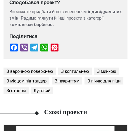
Сподобався проект?
Ви можете придбати його з внесенням
індивідуальних
змін
. Радимо глянути й інші проекти з категорії
комплекси барбекю
.
Поділитися
З варочною поверхнею
З коптильнею
З мийкою
З місцем під тандир
З накриттям
З піччю для піци
Зі столом
Кутовий
Схожі проекти