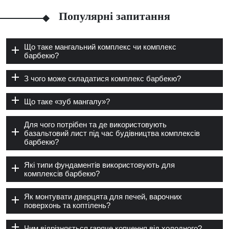
Популярні запитання
Що таке мангальний комплекс чи комплекс
барбекю?
З чого може складатися комплекс барбекю?
Що таке «зуб мангалу»?
Для чого потрібен та де використовують
базальтовий лист під час будівництва комплексів
барбекю?
Які типи фундаментів використовують для
комплексів барбекю?
Як монтувати дверцята для печей, варочних
поверхонь та коптілень?
Чим відрізняється гаряче копчення від холодного?