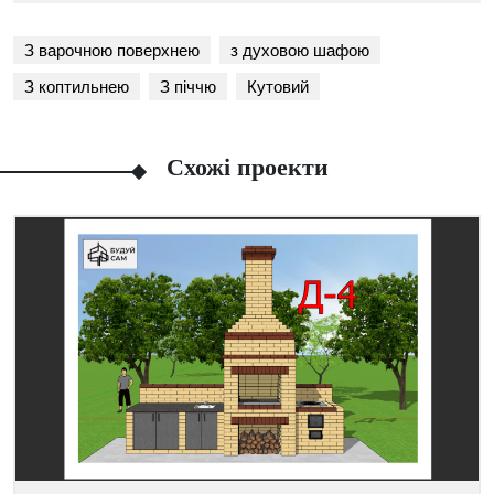
З варочною поверхнею
з духовою шафою
З коптильнею
З піччю
Кутовий
Схожі проекти
Facebook
Viber
Telegram
WhatsApp
Pinterest