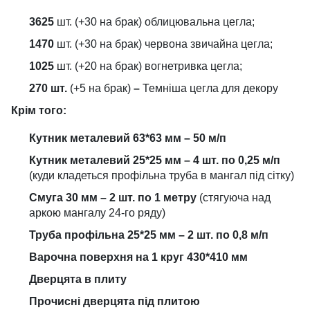
3625
шт. (+30 на брак) облицювальна цегла;
1470
шт. (+30 на брак) червона звичайна цегла;
1025
шт. (+20 на брак) вогнетривка цегла;
270 шт.
(+5 на брак)
–
Темніша цегла для декору
Крім того:
Кутник металевий 63*63 мм – 50 м/п
Кутник металевий 25*25 мм – 4 шт. по 0,25 м/п
(куди кладеться профільна труба в мангал під сітку)
Смуга 30 мм – 2 шт. по 1 метру
(стягуюча над
аркою мангалу 24-го ряду)
Труба профільна 25*25 мм – 2 шт. по 0,8 м/п
Варочна поверхня на 1 круг 430*410 мм
Дверцята в плиту
Прочисні дверцята під плитою