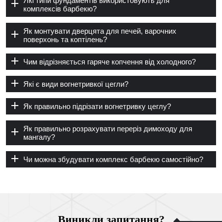
Які типи фундаментів використовують для
комплексів барбекю?
Як монтувати дверцята для печей, варочних
поверхонь та коптілень?
Чим відрізняється гаряче копчення від холодного?
Які є види вогнетривкої цегли?
Як правильно підрізати вогнетривку цеглу?
Як правильно розрахувати переріз димоходу для
мангалу?
Чи можна збудувати комплекс барбекю самостійно?
Виникли запитання?