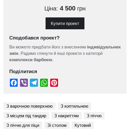
4 500
Ціна:
грн
Купити проект
Сподобався проект?
Ви можете придбати його з внесенням
індивідуальних
змін
. Радимо глянути й інші проекти з категорії
комплекси барбекю
.
Поділитися
З варочною поверхнею
З коптильнею
З місцем під тандир
З накриттям
З піччю
З піччю для піци
Зі столом
Кутовий