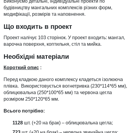
Виконуємо детальні, індивідуальні проекти по
будівництву мангальних комплексів різних форм,
модифікації, розмірів та наповнення.
Що входить в проект
Проект налічує 103 сторінок. У проект входить: мангал,
варочна поверхня, коптильня, стіл та мийка.
Необхідні матеріали
Короткий опис
:
Перед кладкою даного комплексу кладеться ізолююча
плівка. Використовується вогнетривка (230*114*65 мм),
облицювальна (250*100*65 мм) та червона цегла
розміром 250*120*65 мм.
Всього потрібно:
1128
шт. (+20 на брак) – облицювальна цегла;
723
шт. (+20 на брак) – червона звичайна цегла;