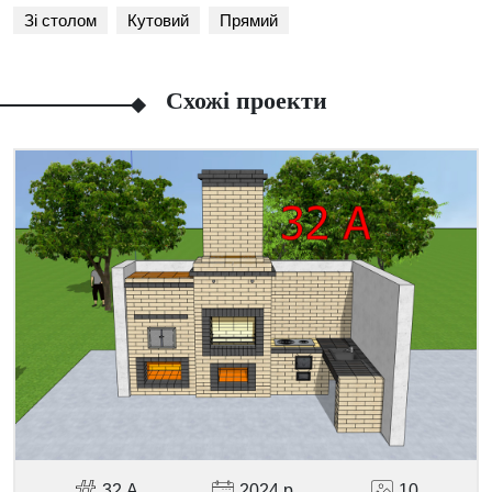
Зі столом
Кутовий
Прямий
Схожі проекти
Facebook
Viber
Telegram
WhatsApp
Pinterest
32 А
2024 р.
10