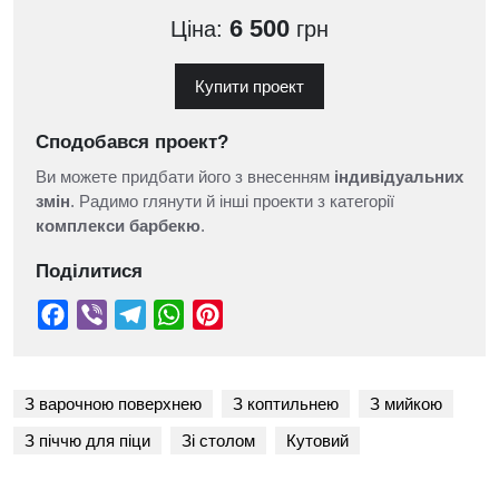
6 500
Ціна:
грн
Купити проект
Сподобався проект?
Ви можете придбати його з внесенням
індивідуальних
змін
. Радимо глянути й інші проекти з категорії
комплекси барбекю
.
Поділитися
З варочною поверхнею
З коптильнею
З мийкою
З піччю для піци
Зі столом
Кутовий