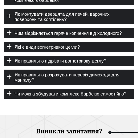
комплексів барбекю?
Як монтувати дверцята для печей, варочних
поверхонь та коптілень?
Чим відрізняється гаряче копчення від холодного?
Які є види вогнетривкої цегли?
Як правильно підрізати вогнетривку цеглу?
Як правильно розрахувати переріз димоходу для
мангалу?
Чи можна збудувати комплекс барбекю самостійно?
Виникли запитання?