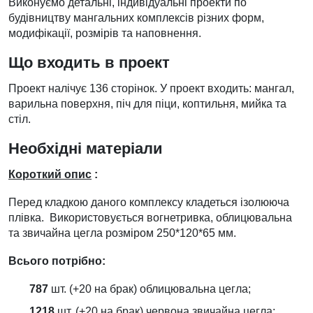
Виконуємо детальні, індивідуальні проекти по
будівництву мангальних комплексів різних форм,
модифікації, розмірів та наповнення.
Що входить в проект
Проект налічує 136 сторінок. У проект входить: мангал,
варильна поверхня, піч для піци, коптильня, мийка та
стіл.
Необхідні матеріали
Короткий опис
:
Перед кладкою даного комплексу кладеться ізолююча
плівка. Використовується вогнетривка, облицювальна
та звичайна цегла розміром 250*120*65 мм.
Всього потрібно:
787
шт. (+20 на брак) облицювальна цегла;
1218
шт. (+20 на брак) червона звичайна цегла;