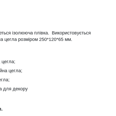
ться ізолююча плівка. Використовується
а цегла розміром 250*120*65 мм.
 цегла;
йна цегла;
егла;
а для декору
п.