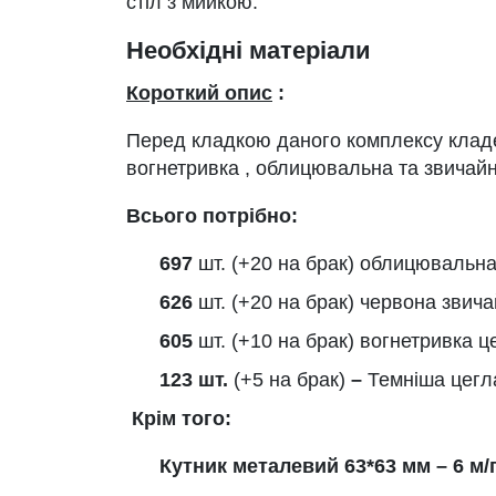
стіл з мийкою.
Необхідні матеріали
Короткий опис
:
Перед кладкою даного комплексу кладе
вогнетривка , облицювальна та звичайн
Всього потрібно:
697
шт. (+20 на брак) облицювальна
626
шт. (+20 на брак) червона звича
605
шт. (+10 на брак) вогнетривка ц
123 шт.
(+5 на брак)
–
Темніша цегл
Крім того:
Кутник металевий 63*63 мм – 6 м/