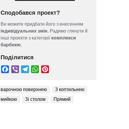
Сподобався проект?
Ви можете придбати його з внесенням
індивідуальних змін
. Радимо глянути й
інші проекти з категорії
комплекси
барбекю
.
Поділитися
 варочною поверхнею
З коптильнею
 мийкою
Зі столом
Прямий
Facebook
Viber
Telegram
WhatsApp
Pinterest