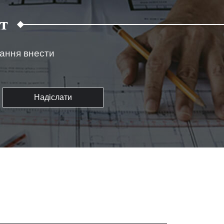
т
жання внести
Надіслати