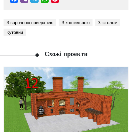
З варочною поверхнею
З коптильнею
Зі столом
Кутовий
Схожі проекти
Facebook
Viber
Telegram
WhatsApp
Pinterest