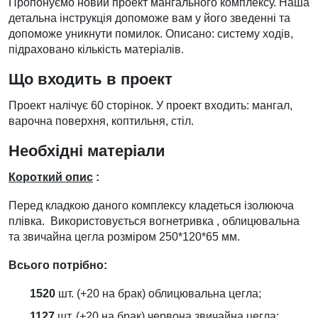
Пропонуємо новий проект мангального комплексу. Наша
детальна інструкція допоможе вам у його зведенні та
допоможе уникнути помилок. Описано: систему ходів,
підраховано кількість матеріалів.
Що входить в проект
Проект налічує 60 сторінок. У проект входить: мангал,
варочна поверхня, коптильня, стіл.
Необхідні матеріали
Короткий опис
:
Перед кладкою даного комплексу кладеться ізолююча
плівка. Використовується вогнетривка , облицювальна
та звичайна цегла розміром 250*120*65 мм.
Всього потрібно:
1520
шт. (+20 на брак) облицювальна цегла;
1127
шт. (+20 на брак) червона звичайна цегла;