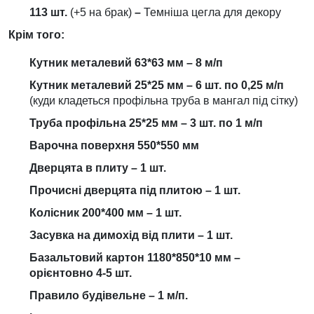
113 шт.
(+5 на брак)
–
Темніша цегла для декору
Крім того:
Кутник металевий 63*63 мм –
8
м/п
Кутник металевий 25*25 мм – 6 шт. по 0,25 м/п
(куди кладеться профільна труба в мангал під сітку)
Труба профільна 25*25 мм – 3 шт. по 1 м/п
Варочна поверхня 5
50
*
550
мм
Дверцята в плиту – 1 шт.
Прочисні дверцята під плитою – 1 шт.
Колісник 200*400 мм – 1 шт.
Засувка на димохід від плити – 1 шт.
Базальтовий картон 1180*850*10 мм –
орієнтовно 4-5 шт.
Правило будівельне – 1 м/п.