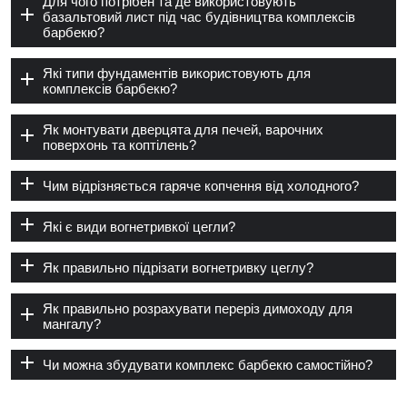
Для чого потрібен та де використовують
базальтовий лист під час будівництва комплексів
барбекю?
Які типи фундаментів використовують для
комплексів барбекю?
Як монтувати дверцята для печей, варочних
поверхонь та коптілень?
Чим відрізняється гаряче копчення від холодного?
Які є види вогнетривкої цегли?
Як правильно підрізати вогнетривку цеглу?
Як правильно розрахувати переріз димоходу для
мангалу?
Чи можна збудувати комплекс барбекю самостійно?