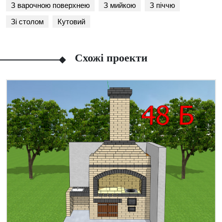
З варочною поверхнею
З мийкою
З піччю
Зі столом
Кутовий
Схожі проекти
Facebook
Viber
Telegram
WhatsApp
Pinterest