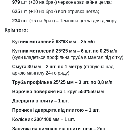
979
шт. (+20 на брак) червона звичайна цегла;
625
шт. (+10 на брак) вогнетривка цегла;
234 шт.
(+5 на брак)
–
Темніша цегла для декору
Крім того:
Кутник металевий 63*63 мм – 25 м/п
Кутник металевий 25*25 мм – 6 шт. по 0,25 м/п
(куди кладеться профільна труба в мангал під сітку)
Смуга 30 мм – 2 шт. по 1 метру
(стягуюча над
аркою мангалу 24-го ряду)
Труба профільна 25*25 мм – 3 шт. по 0,8 м/п
Варочна поверхня на 1 круг 550*550 мм
Дверцята в плиту – 1 шт.
Прочисні дверцята під плитою – 1 шт.
Колісник 200*400 мм – 1 шт.
Засувка на димохід від плити, печі – 2шт.