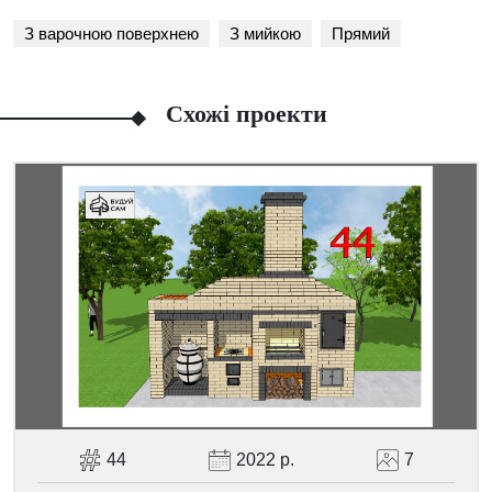
З варочною поверхнею
З мийкою
Прямий
Схожі проекти
Facebook
Viber
Telegram
WhatsApp
Pinterest
44
2022 р.
7