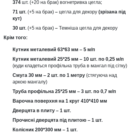
374
шт. (+20 на брак) вогнетривка цегла;
71 шт.
(+5 на брак)
–
цегла для декору
(зрізана під
кут)
30 шт.
(+5 на брак)
–
Темніша цегла для декору
Крім того:
Кутник металевий 63*63 мм – 5 м/п
Кутник металевий 25*25 мм – 10 шт. по 0,25 м/п
(куди кладеться профільна труба в мангал під сітку)
Смуга 30 мм – 2 шт. по 1 метру
(стягуюча над
аркою мангалу)
Труба профільна 25*25 мм – 3 шт. по 0,7 м/п
Варочна поверхня на 1 круг 410*410 мм
Дверцята в плиту – 1 шт.
Прочисні дверцята під плитою – 1 шт.
Колісник 200*300 мм – 1 шт.