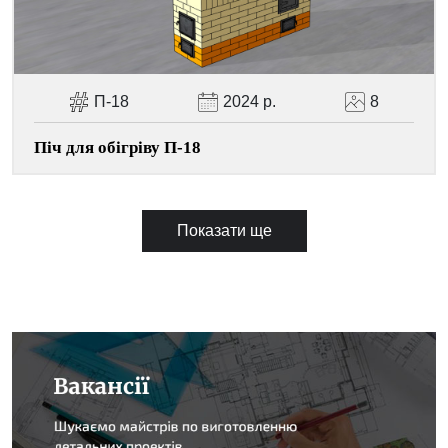
П-18
2024 р.
8
Піч для обігріву П-18
Показати ще