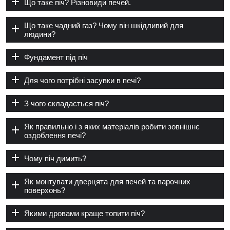
Що таке піч? Різновиди печей.
Що таке чадний газ? Чому він шкідливий для
людини?
Фундамент під піч
Для чого потрібні засувки в печі?
З чого складається піч?
Як правильно і з яких матеріалів робити зовнішнє
оздоблення печі?
Чому піч димить?
Як монтувати дверцята для печей та варочних
поверхонь?
Якими дровами краще топити піч?