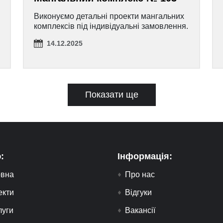
Виконуємо детальні проекти мангальних
комплексів під індивідуальні замовлення.
14.12.2025
Показати ще
:
Інформація:
овна
Про нас
екти
Відгуки
луги
Вакансії