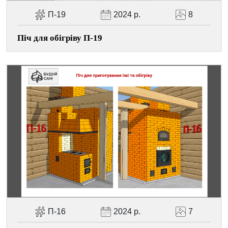
П-19
2024 р.
8
Піч для обігріву П-19
П-16
2024 р.
7