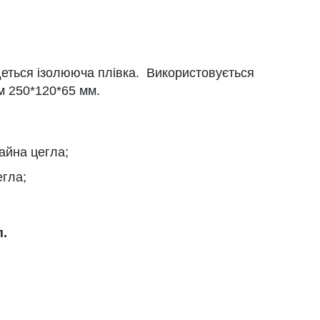
еться ізолююча плівка. Використовується
м 250*120*65 мм.
айна цегла;
егла;
п.