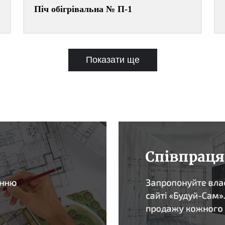
Піч обігрівальна № П-1
Показати ще