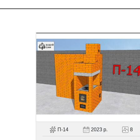
П-14
2023 р.
8