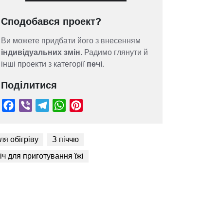
Сподобався проект?
Ви можете придбати його з внесенням
індивідуальних змін
. Радимо глянути й
інші проекти з категорії
печі
.
Поділитися
ля обігріву
З піччю
іч для приготування їжі
Facebook
Viber
Telegram
WhatsApp
Pinterest