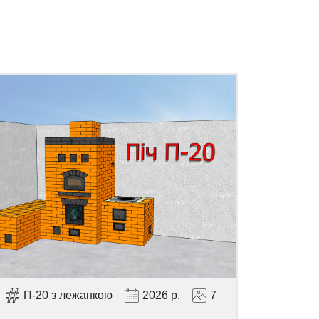
П-20 з лежанкою
2026 р.
7