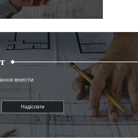
т
жання внести
Надіслати