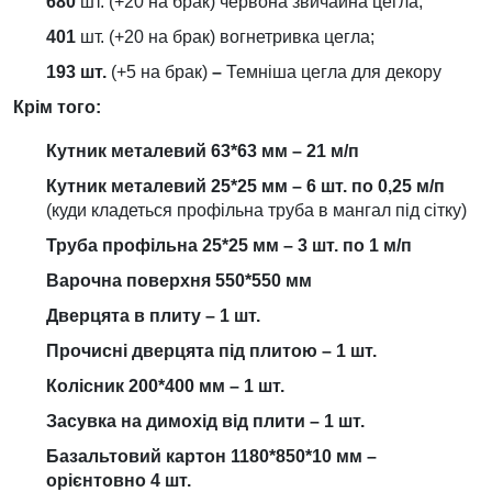
680
шт. (+20 на брак) червона звичайна цегла;
401
шт. (+20 на брак) вогнетривка цегла;
193 шт.
(+5 на брак)
–
Темніша цегла для декору
Крім того:
Кутник металевий 63*63 мм –
21
м/п
Кутник металевий 25*25 мм – 6 шт. по 0,25 м/п
(куди кладеться профільна труба в мангал під сітку)
Труба профільна 25*25 мм – 3 шт. по 1 м/п
Варочна поверхня 5
50
*
550
мм
Дверцята в плиту – 1 шт.
Прочисні дверцята під плитою – 1 шт.
Колісник 200*400 мм – 1 шт.
Засувка на димохід від плити – 1 шт.
Базальтовий картон 1180*850*10 мм –
орієнтовно 4 шт.