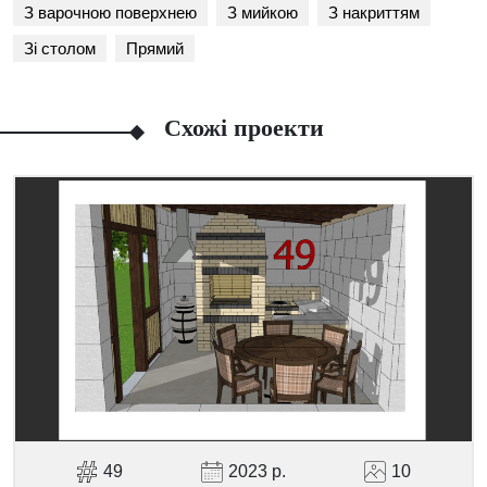
З варочною поверхнею
З мийкою
З накриттям
Зі столом
Прямий
Схожі проекти
Facebook
Viber
Telegram
WhatsApp
Pinterest
49
2023 р.
10