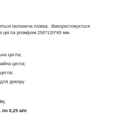
ться ізолююча плівка. Використовується
а цегла розміром 250*120*65 мм.
ьна цегла;
чайна цегла;
 цегла;
 для декору
/п;
 по 0,25 м/п