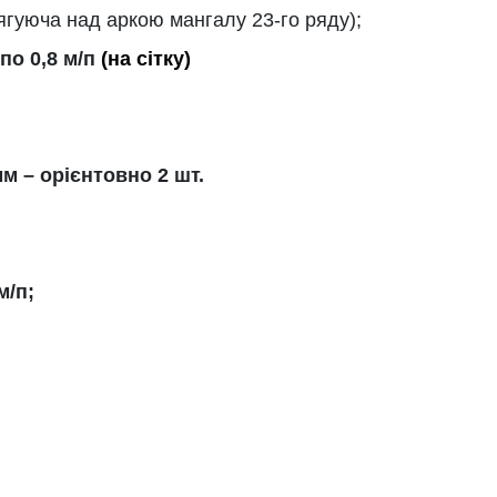
ягуюча над аркою мангалу 23-го ряду);
по 0,8 м/п
(на сітку)
м – орієнтовно 2 шт.
м/п;