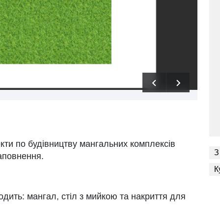
екти по будівництву мангальних комплексів
З
наповнення.
К
ходить: мангал, стіл з мийкою та накриття для