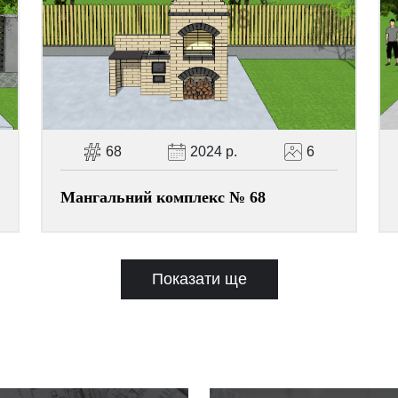
68
2024 р.
6
Мангальний комплекс № 68
Показати ще