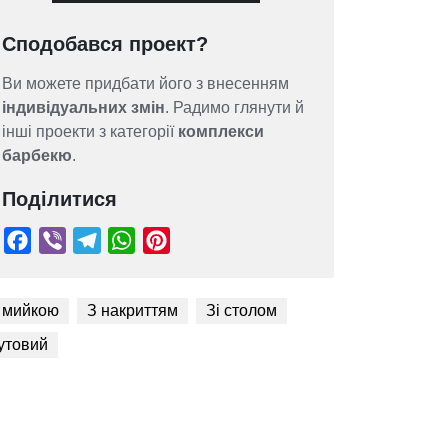
Сподобався проект?
Ви можете придбати його з внесенням
індивідуальних змін
. Радимо глянути й
інші проекти з категорії
комплекси
барбекю
.
Поділитися
 мийкою
З накриттям
Зі столом
утовий
Facebook
Viber
Telegram
WhatsApp
Pinterest